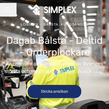
Dela sidan
KARRIÄRMENY
LOGISTIK
·
BÅLSTA, KUNGSÄNGEN
Dagab Bålsta - Deltid
- Orderplockare
Ta chansen att komma in på ett av Sveriges
största och mest moderna lager, Ansök idag!
Skicka ansökan