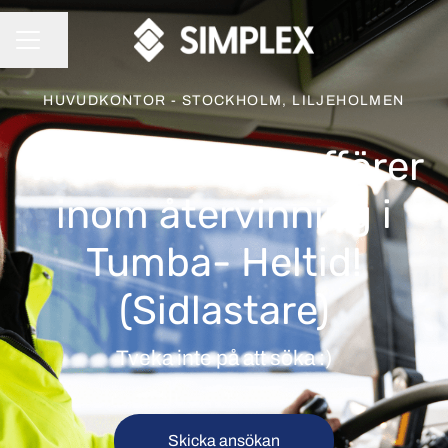
Dela sidan
KARRIÄRMENY
HUVUDKONTOR - STOCKHOLM, LILJEHOLMEN
Vi söker C-Chaufförer
inom återvinning i
Tumba- Heltid!
(Sidlastare)
Tveka inte på att söka :)
Skicka ansökan