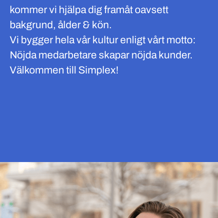
kommer vi hjälpa dig framåt oavsett
bakgrund, ålder & kön.
Vi bygger hela vår kultur enligt vårt motto:
Nöjda medarbetare skapar nöjda kunder.
Välkommen till Simplex!