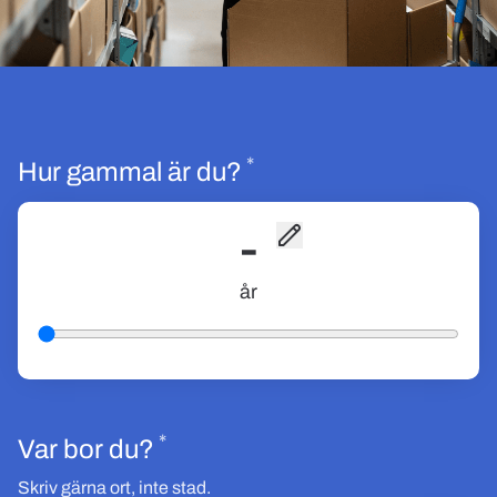
*
Obligatoriskt
Hur gammal är du?
-
år
*
Obligatoriskt
Var bor du?
Skriv gärna ort, inte stad.