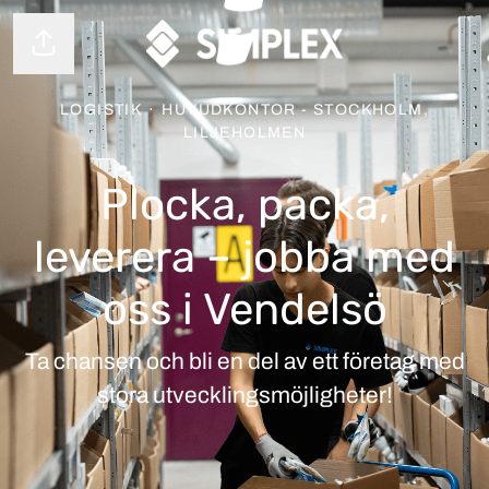
Dela sidan
LOGISTIK
·
HUVUDKONTOR - STOCKHOLM,
LILJEHOLMEN
Plocka, packa,
leverera – jobba med
oss i Vendelsö
Ta chansen och bli en del av ett företag med
stora utvecklingsmöjligheter!