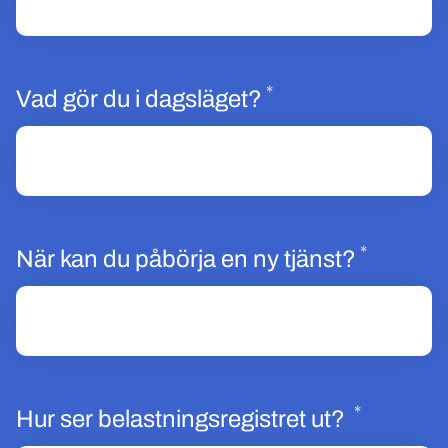
*
Obligatoriskt
Vad gör du i dagsläget?
*
Obligat
När kan du påbörja en ny tjänst?
*
Obligato
Hur ser belastningsregistret ut?