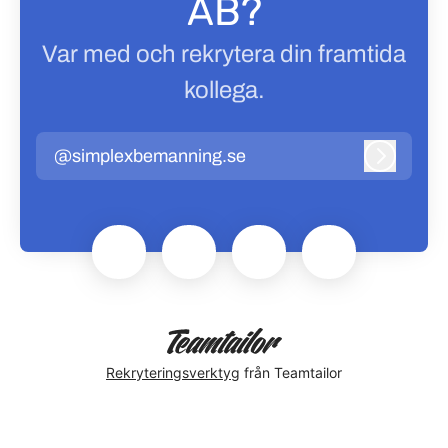
AB?
Var med och rekrytera din framtida
kollega.
@simplexbemanning.se
Logga in
Rekryteringsverktyg
från Teamtailor