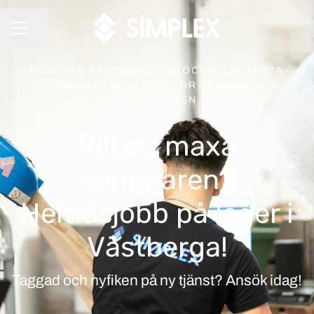
Dela sidan
KARRIÄRMENY
LOGISTIK
·
VÄSTBERGA - STOCKHOLM, ÅRSTA -
STOCKHOLM, HUVUDKONTOR - STOCKHOLM,
LILJEHOLMEN
Vill du maxa
sommaren?
Heltidsjobb på lager i
Västberga!
Taggad och nyfiken på ny tjänst? Ansök idag!