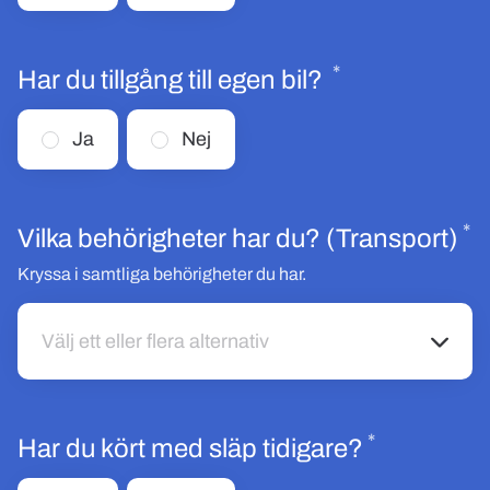
*
Obligatoriskt
Har du tillgång till egen bil?
Ja
Nej
*
O
Vilka behörigheter har du? (Transport)
Kryssa i samtliga behörigheter du har.
Välj ett eller flera alternativ
Välj ett eller flera alternativ
*
Obligatori
Har du kört med släp tidigare?