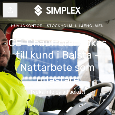
Dela sidan
HUVUDKONTOR - STOCKHOLM, LILJEHOLMEN
CE-Chaufförer sökes
till kund i Bålsta -
Nattarbete som
utlastare
Tveka inte på att söka :)