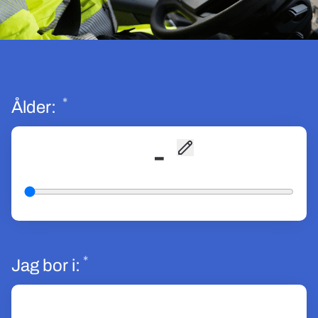
*
Obligatoriskt
Ålder:
-
*
Obligatoriskt
Jag bor i: