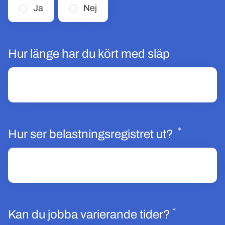
Ja
Nej
Hur länge har du kört med släp
*
Obligato
Hur ser belastningsregistret ut?
*
Obligator
Kan du jobba varierande tider?