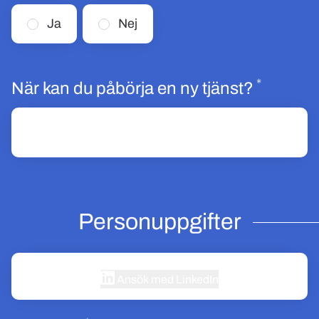
Ja
Nej
*
Obligat
När kan du påbörja en ny tjänst?
Personuppgifter
Ansök med LinkedIn