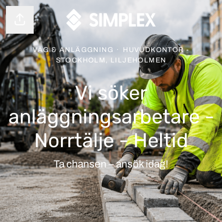
Dela sidan
VÄG & ANLÄGGNING
·
HUVUDKONTOR -
STOCKHOLM, LILJEHOLMEN
Vi söker
anläggningsarbetare -
Norrtälje - Heltid
Ta chansen – ansök idag!