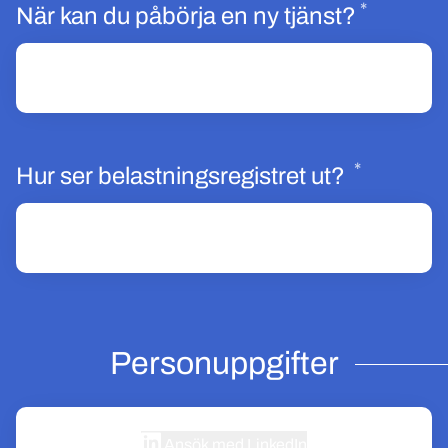
*
Obligat
När kan du påbörja en ny tjänst?
*
Obligato
Hur ser belastningsregistret ut?
Personuppgifter
Ansök med LinkedIn