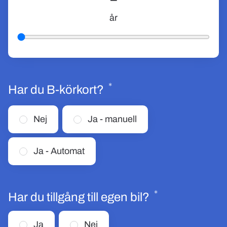
år
*
Obligatoriskt
Har du B-körkort?
Nej
Ja - manuell
Ja - Automat
*
Obligatoriskt
Har du tillgång till egen bil?
Ja
Nej