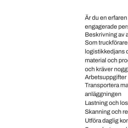
Är du en erfaren
engagerade perso
Beskrivning av 
Som truckförare 
logistikkedjans 
material och prod
och kräver nogg
Arbetsuppgifter
Transportera mat
anläggningen
Lastning och los
Skanning och re
Utföra daglig ko