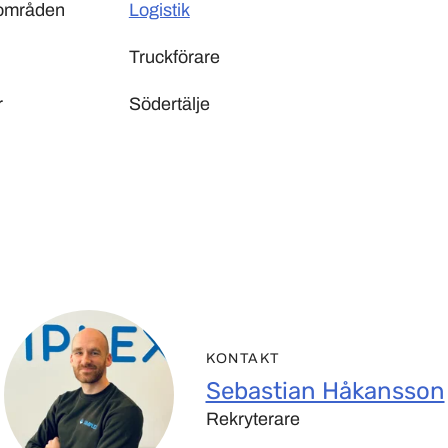
sområden
Logistik
Truckförare
r
Södertälje
KONTAKT
Sebastian Håkansson
Rekryterare