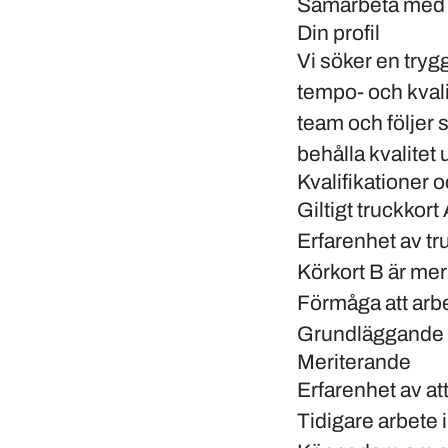
Samarbeta med ko
Din profil
Vi söker en tryg
tempo- och kvali
team och följer
behålla kvalitet 
Kvalifikationer 
Giltigt truckkor
Erfarenhet av tr
Körkort B är me
Förmåga att arbet
Grundläggande k
Meriterande
Erfarenhet av at
Tidigare arbete i