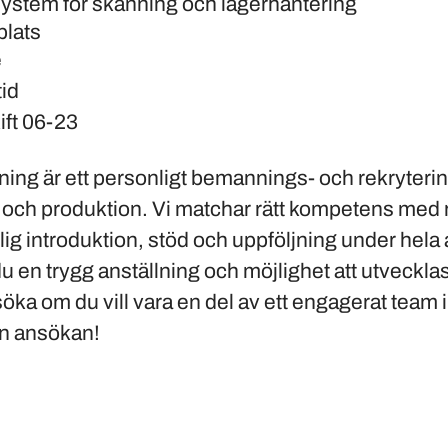
stem för skanning och lagerhantering
plats
e
id
ift 06-23
ng är ett personligt bemannings- och rekryteri
k och produktion. Vi matchar rätt kompetens med r
lig introduktion, stöd och uppföljning under hela
 en trygg anställning och möjlighet att utvecklas 
ka om du vill vara en del av ett engagerat team i 
in ansökan!