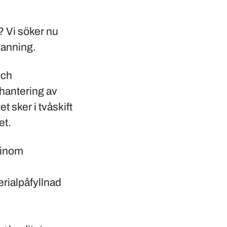
? Vi söker nu
manning.
och
 hantering av
t sker i tvåskift
et.
 inom
erialpåfyllnad