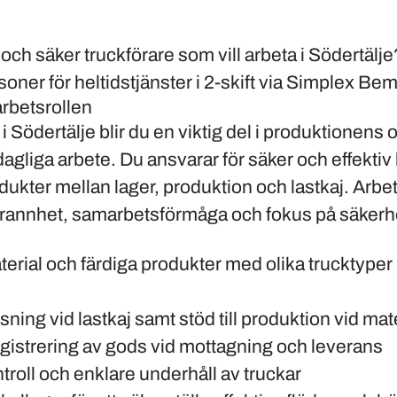
 och säker truckförare som vill arbeta i Södertälje
ner för heltidstjänster i 2-skift via Simplex Be
arbetsrollen
i Södertälje blir du en viktig del i produktionens 
dagliga arbete. Du ansvarar för säker och effektiv
ukter mellan lager, produktion och lastkaj. Arbete
rannhet, samarbetsförmåga och fokus på säkerh
erial och färdiga produkter med olika trucktyper
sning vid lastkaj samt stöd till produktion vid mat
gistrering av gods vid mottagning och leverans
ntroll och enklare underhåll av truckar