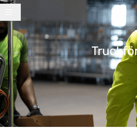
Dela sidan
KARRIÄRMENY
Truckför