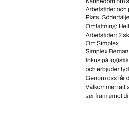
Kännedom om sy
Arbetstider och 
Plats:
Södertälj
Omfattning:
Helt
Arbetstider:
2 sk
Om Simplex
Simplex Bemanni
fokus på logisti
och erbjuder tyd
Genom oss får du
Välkommen att sö
ser fram emot d