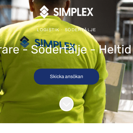
LOGISTIK
·
SÖDERTÄLJE
are - Södertälje - Heltid 
Skicka ansökan