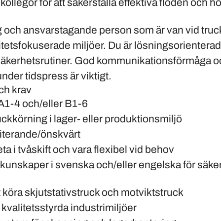
llegor för att säkerställa effektiva flöden och hö
g och ansvarstagande person som är van vid truc
tetsfokuserade miljöer. Du är lösningsorienterad,
 säkerhetsrutiner. God kommunikationsförmåga o
under tidspress är viktigt.
och krav
t A1-4 och/eller B1-6
uckkörning i lager- eller produktionsmiljö
riterande/önskvärt
a i tvåskift och vara flexibel vid behov
unskaper i svenska och/eller engelska för säk
t köra skjutstativstruck och motviktstruck
 kvalitetsstyrda industrimiljöer