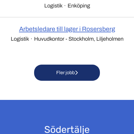
Logistik
·
Enköping
Arbetsledare till lager i Rosersberg
Logistik
·
Huvudkontor - Stockholm, Liljeholmen
Fler jobb
Södertälje