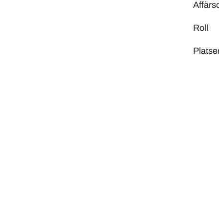
Affär
Roll
Platse