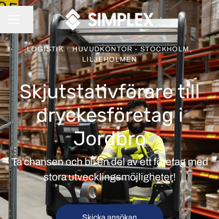
Dela sidan
KARRIÄRMENY
LOGISTIK
·
HUVUDKONTOR - STOCKHOLM,
LILJEHOLMEN
Skjutstativförare till
dryckesföretag i
Jordbro
Ta chansen och bli en del av ett företag med
stora utvecklingsmöjligheter!
Skicka ansökan