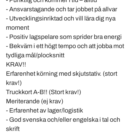
- Punktlig och kommer i tid – alltid
- Ansvarstagande och tar jobbet på allvar
- Utvecklingsinriktad och vill lära dig nya
moment
- Positiv lagspelare som sprider bra energi
- Bekväm i ett högt tempo och att jobba mot
tydliga mål/plocksnitt
KRAV!!
Erfarenhet körning med skjutstativ. (stort
krav!)
Truckkort A-B!! (Stort krav!)
Meriterande (ej krav)
- Erfarenhet av lager/logistik
- God svenska och/eller engelska i tal och
skrift