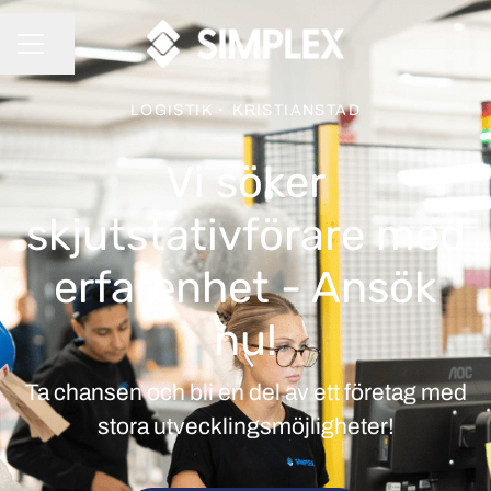
Dela sidan
KARRIÄRMENY
LOGISTIK
·
KRISTIANSTAD
Vi söker
skjutstativförare med
erfarenhet - Ansök
nu!
Ta chansen och bli en del av ett företag med
stora utvecklingsmöjligheter!