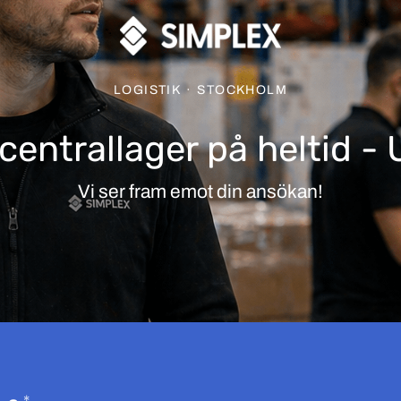
LOGISTIK
·
STOCKHOLM
 centrallager på heltid 
Vi ser fram emot din ansökan!