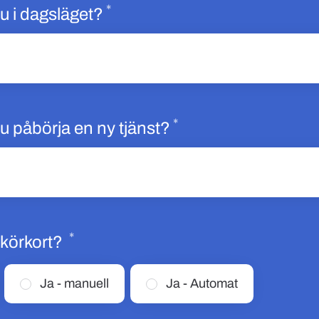
*
Obligatoriskt
u i dagsläget?
*
Obligatoriskt
u påbörja en ny tjänst?
*
Obligatoriskt
-körkort?
Ja - manuell
Ja - Automat