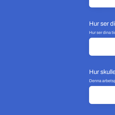
Hur ser d
Hur ser dina t
Hur skulle
Denna arbetspla