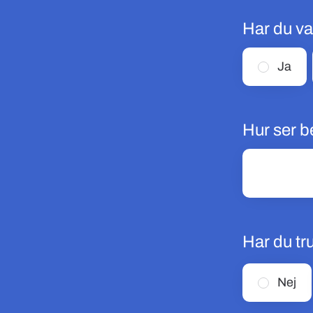
Har du va
Ja
Hur ser b
Har du tr
Nej