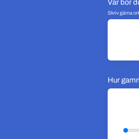
Var bor d
Skriv gärna ort
Hur gamm