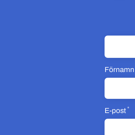
Förnamn
*
O
E-post