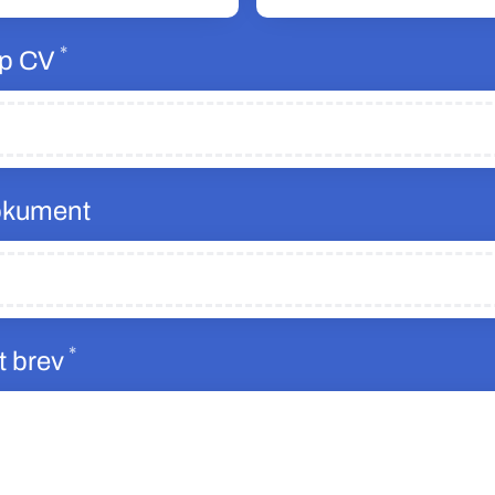
*
Obligatoriskt
p CV
okument
*
Obligatoriskt
t brev