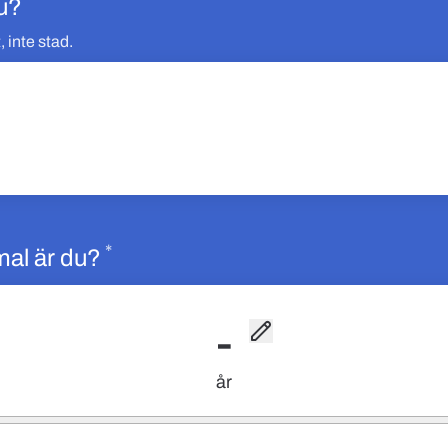
*
Obligatoriskt
u?
, inte stad.
*
Obligatoriskt
al är du?
-
år