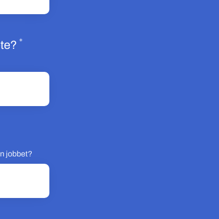
*
Obligatoriskt
ete?
rån jobbet?