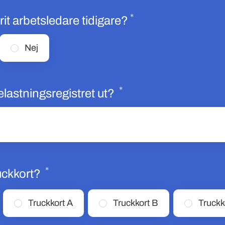
*
Obligatoriskt
rit arbetsledare tidigare?
Nej
*
Obligatoriskt
elastningsregistret ut?
*
Obligatoriskt
uckkort?
Truckkort A
Truckkort B
Truckk