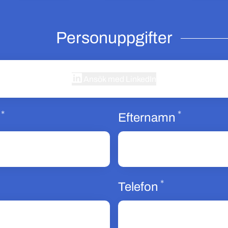
Personuppgifter
Ansök med LinkedIn
*
*
Obligatoriskt
Obligator
Efternamn
*
bligatoriskt
Obligatorisk
Telefon