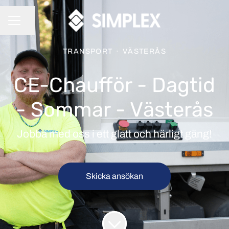
Dela sidan
KARRIÄRMENY
TRANSPORT
·
VÄSTERÅS
CE-Chaufför - Dagtid
- Sommar - Västerås
Jobba med oss i ett glatt och härligt gäng!
Skicka ansökan