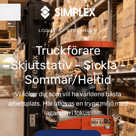
Dela sidan
KARRIÄRMENY
LOGISTIK
·
STOCKHOLM
Truckförare
Skjutstativ - Sickla -
Sommar/Heltid
Vi söker dig som vill ha världens bästa
arbetsplats. Här utlovas en trygg miljö med
lagandan i fokus!