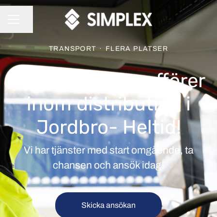
Dela sidan
KARRIÄRMENY
TRANSPORT
·
FLERA PLATSER
Vi söker C-Chaufförer
inom distribution i
Jordbro- Heltid!
Vi har tjänster med start omgående, ta
chansen och ansök idag!
Skicka ansökan